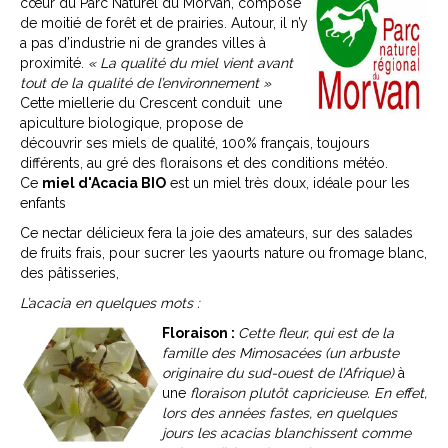
cœur du Parc Naturel du Morvan, composé
de moitié de forêt et de prairies. Autour, il n’y
a pas d’industrie ni de grandes villes à
proximité.
« La qualité du miel vient avant
tout de la qualité de l’environnement »
Cette miellerie du Crescent conduit une
apiculture biologique, propose de
découvrir ses miels de qualité, 100% français, toujours
différents, au gré des floraisons et des conditions météo.
Ce
miel d'Acacia BIO
est un miel très doux, idéale pour les
enfants
Ce nectar délicieux fera la joie des amateurs, sur des salades
de fruits frais, pour sucrer les yaourts nature ou fromage blanc,
des pâtisseries,
L’acacia en quelques mots :
Floraison :
Cette fleur, qui est de la
famille des Mimosacées (un arbuste
originaire du sud-ouest de l’Afrique)
à
une
floraison plutôt capricieuse. En effet,
lors des années fastes, en quelques
jours les acacias blanchissent comme