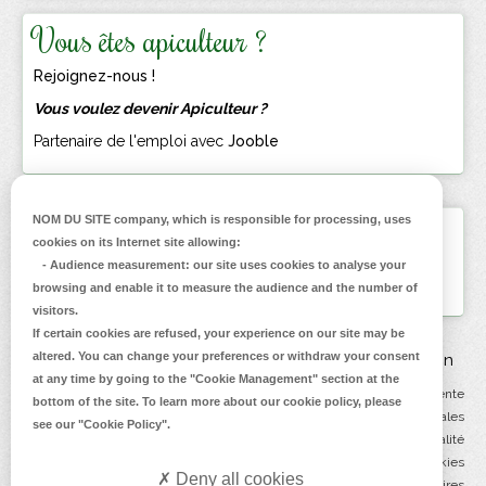
Vous êtes apiculteur ?
Rejoignez-nous !
Vous voulez devenir Apiculteur ?
Partenaire de l'emploi avec
Jooble
NOM DU SITE company
, which is responsible for processing, uses
Inscrivez-vous
cookies on its Internet site allowing:
à la Newsletter
-
Audience measurement
: our site uses cookies to analyse your
browsing and enable it to measure the audience and the number of
visitors.
If certain cookies are refused, your experience on our site may be
altered. You can change your preferences or withdraw your consent
FAQ
Contact
Livraison
.
at any time by going to the
"Cookie Management"
section at the
Conditions générales de vente
bottom of the site. To learn more about our cookie policy, please
.
Mentions légales
see our
"Cookie Policy"
.
.
Politique de confidentialité
Politique de cookies
Deny all cookies
Annuaires & partenaires