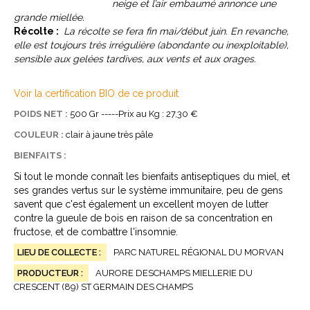
neige et l’air embaumé annonce
une
grande miellée.
Récolte :
La récolte se fera fin mai/début juin. En revanche,
elle est toujours très irrégulière (abondante ou inexploitable),
sensible aux gelées tardives, aux vents et aux orages.
Voir la certification BIO de ce produit
POIDS NET :
500 Gr -----Prix au Kg : 27,30 €
COULEUR :
clair à jaune très pâle
BIENFAITS :
Si tout le monde connaît les bienfaits antiseptiques du miel, et
ses grandes vertus sur le système immunitaire, peu de gens
savent que c'est également un excellent moyen de lutter
contre la gueule de bois en raison de sa concentration en
fructose, et de combattre l'insomnie.
LIEU DE COLLECTE :
PARC NATUREL RÉGIONAL DU MORVAN
PRODUCTEUR :
AURORE DESCHAMPS MIELLERIE DU
CRESCENT (89) ST GERMAIN DES CHAMPS