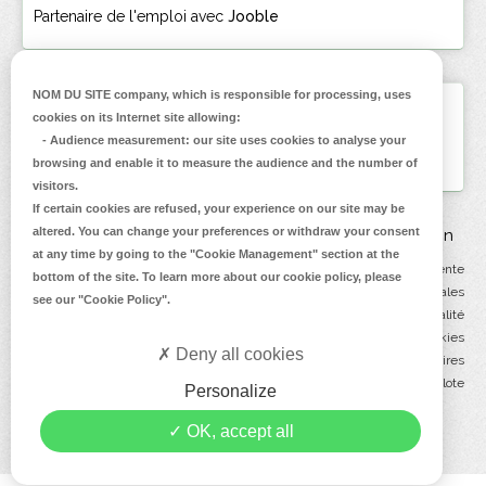
Partenaire de l'emploi avec
Jooble
NOM DU SITE company
, which is responsible for processing, uses
Inscrivez-vous
cookies on its Internet site allowing:
à la Newsletter
-
Audience measurement
: our site uses cookies to analyse your
browsing and enable it to measure the audience and the number of
visitors.
If certain cookies are refused, your experience on our site may be
altered. You can change your preferences or withdraw your consent
FAQ
Contact
Livraison
.
at any time by going to the
"Cookie Management"
section at the
Conditions générales de vente
bottom of the site. To learn more about our cookie policy, please
.
Mentions légales
see our
"Cookie Policy"
.
.
Politique de confidentialité
Politique de cookies
Deny all cookies
Annuaires & partenaires
Création : Mediapilote
Personalize
OK, accept all