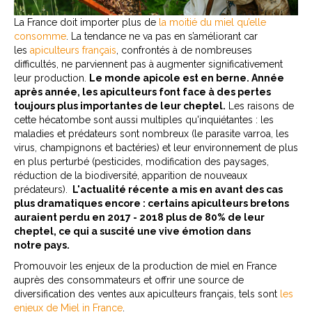
La France doit importer plus de
la moitié du miel qu’elle
consomme
. La tendance ne va pas en s’améliorant car
les
apiculteurs français
, confrontés à de nombreuses
difficultés, ne parviennent pas à augmenter significativement
leur production.
Le monde apicole est en berne. Année
après année, les apiculteurs font face à des pertes
toujours plus importantes de leur cheptel.
Les raisons de
cette hécatombe sont aussi multiples qu'inquiétantes : les
maladies et prédateurs sont nombreux (le parasite varroa, les
virus, champignons et bactéries) et leur environnement de plus
en plus perturbé (pesticides, modification des paysages,
réduction de la biodiversité, apparition de nouveaux
prédateurs).
L'actualité récente a mis en avant des cas
plus dramatiques encore : certains apiculteurs bretons
auraient perdu en 2017 - 2018 plus de 80% de leur
cheptel, ce qui a suscité une vive émotion dans
notre pays.
Promouvoir les enjeux de la production de miel en France
auprès des consommateurs et offrir une source de
diversification des ventes aux apiculteurs français, tels sont
les
enjeux de Miel in France
.