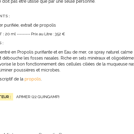
e doit pas être utilisé que par une seule personne.
NTS :
 purifiée, extrait de propolis
T :
20 ml --------- Prix au Litre : 352 €
 :
entré en Propolis purifiante et en Eau de mer, ce spray naturel calme 
t débouche les fosses nasales. Riche en sels minéraux et oligoélément
vorise le bon fonctionnement des cellules ciliées de la muqueuse nas
éliminer poussières et microbes.
scriptif de la
propolis
.
EUR :
APIMER (22 GUINGAMP)