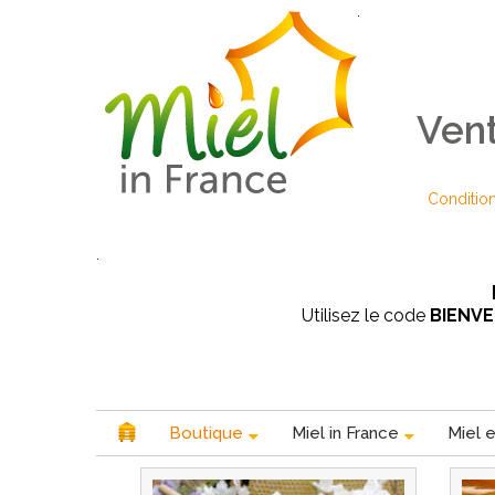
.
Vent
Condition
.
Utilisez le code
BIENV
Boutique
Miel in France
Miel e
prev