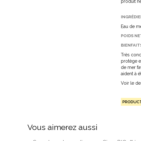
produit n
INGRÉDIE
Eau de mer
POIDS NE
BIENFAITS
Très conc
protège e
de mer fa
aident à 
Voir le de
PRODUCT
Vous aimerez aussi