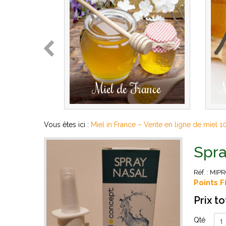
Miel de France
M
Vous êtes ici :
Miel in France – Vente en ligne de miel 1
Spra
Réf. :
MIP
Points Fi
Prix to
Qté