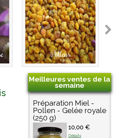
se
Pollens
Miel
Meilleures ventes de la
semaine
is
Préparation Miel -
Pollen - Gelée royale
(250 g)
10,00 €
Détails