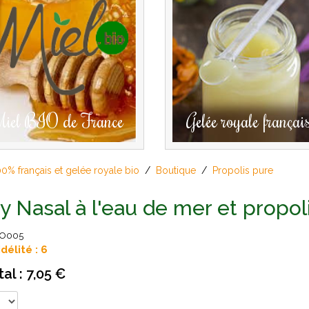
iel BIO de France
Gelée royale françai
00% français et gelée royale bio
/
Boutique
/
Propolis pure
y Nasal à l'eau de mer et propol
RO005
délité : 6
tal :
7,05 €