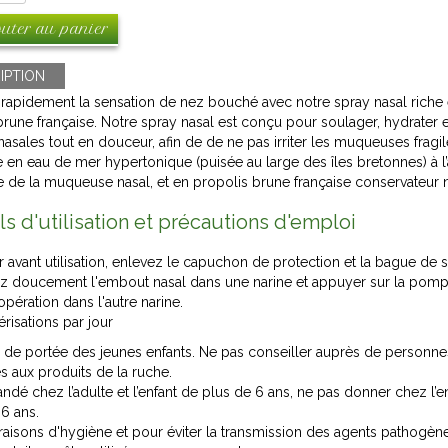
uter au panier
IPTION
rapidement la sensation de nez bouché avec notre spray nasal riche
brune française. Notre spray nasal est conçu pour soulager, hydrater et
nasales tout en douceur, afin de de ne pas irriter les muqueuses fragi
e en eau de mer hypertonique (puisée au large des îles bretonnes) à l’
e de la muqueuse nasal, et en propolis brune française conservateur 
ls d'utilisation et précautions d'emploi
r avant utilisation, enlevez le capuchon de protection et la bague de 
ez doucement l'embout nasal dans une narine et appuyer sur la pomp
opération dans l'autre narine.
érisations par jour
s de portée des jeunes enfants. Ne pas conseiller auprès de personne
es aux produits de la ruche.
é chez l’adulte et l’enfant de plus de 6 ans, ne pas donner chez l’e
6 ans.
raisons d'hygiène et pour éviter la transmission des agents pathogèn