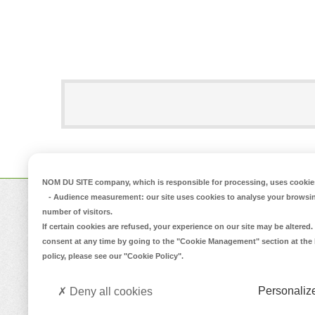
Qui sommes-nous ?
Vous ête
NOM DU SITE company
, which is responsible for processing, uses cookies
-
Audience measurement
: our site uses cookies to analyse your browsi
Nos valeurs
Rejoignez-no
number of visitors.
Notre passion
If certain cookies are refused, your experience on our site may be altere
Vous voulez 
consent at any time by going to the
"Cookie Management"
section at the
Partenaire de
policy, please see our
"Cookie Policy"
.
Jooble
Personaliz
Deny all cookies