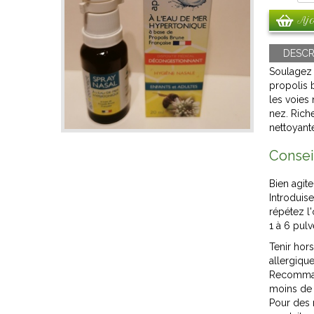
Ajo
DESCR
Soulagez 
propolis 
les voies 
nez. Rich
nettoyant
Consei
Bien agite
Introduis
répétez l'
1 à 6 pulv
Tenir hor
allergiqu
Recommand
moins de 
Pour des 