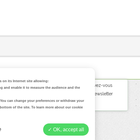
s apiculteur ?
 on its Internet site allowing:
.
Inscrivez-vous
ng and enable it to measure the audience and the
us !
à la Newsletter
.
d. You can change your preferences or withdraw your
devenir Apiculteur ?
.
 bottom of the site. To learn more about our cookie
 l'emploi avec
e
OK, accept all