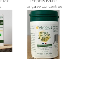
er Miel
Propolis Brune
s
française concentrée
60 gélules