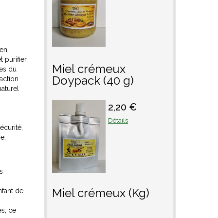
 en
 purifier
Miel crémeux
les du
Doypack (40 g)
action
naturel
2,20 €
Détails
sécurité,
e,
s
Miel crémeux (Kg)
nfant de
es, ce