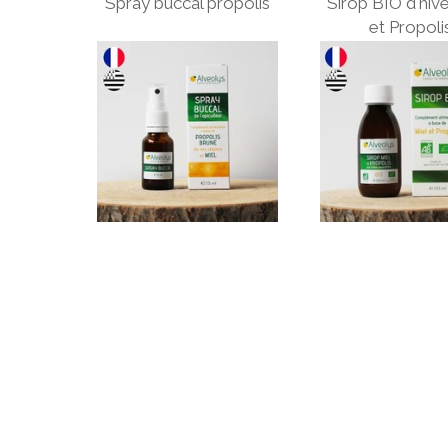
Spray buccal propolis
Sirop BIO d'hiv
et Propoli