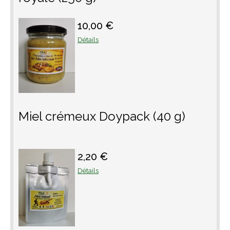
10,00 €
Détails
Miel crémeux Doypack (40 g)
2,20 €
Détails